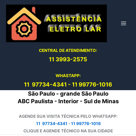
Ir
para
o
conteúdo
CENTRAL DE ATENDIMENTO:
11 3993-2575
WHASTAPP:
11 97734-4
341
-
11 99776-1016
São Paulo - grande São Paulo
ABC Paulista - Interior - Sul de Minas
AGENDE SUA VISITA TÉCNICA PELO WHATSAPP:
11 97734-4341
-
11 99776-1016
CLIQUE E AGENDE TÉCNICO NA SUA CIDADE