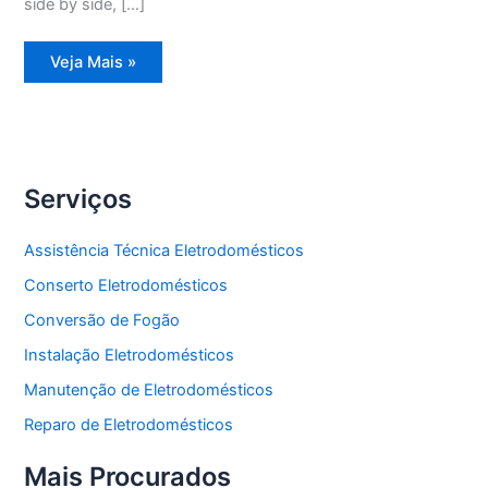
side by side, […]
Assistência
Veja Mais »
Técnica
Refrigerador
Frost
Free
Serviços
Assistência Técnica Eletrodomésticos
Conserto Eletrodomésticos
Conversão de Fogão
Instalação Eletrodomésticos
Manutenção de Eletrodomésticos
Reparo de Eletrodomésticos
Mais Procurados