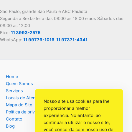
São Paulo, grande São Paulo e ABC Paulista
Segunda a Sexta-feira das 08:00 as 18:00 e aos Sábados das
08:00 as 12:00
Fixo:
11 3993-2575
WhatsApp:
11 99776-1016
11 97371-4341
Home
Quem Somos
Serviços
Locais de Atendimento
Nosso site usa cookies para lhe
Mapa do Site
proporcionar a melhor
Política de privacidade
experiência. No entanto, ao
Contato
continuar a utilizar o nosso site,
Blog
você concorda com nosso uso de