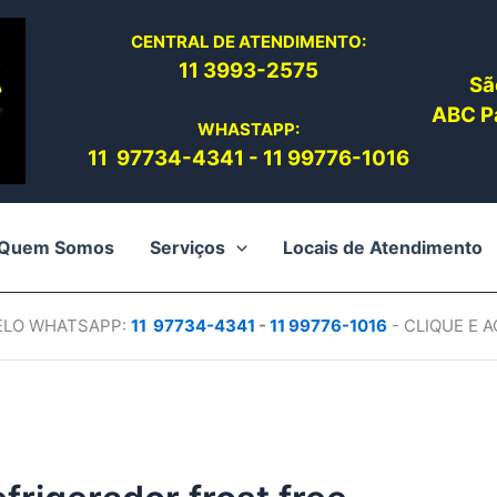
CENTRAL DE ATENDIMENTO:
11 3993-2575
Sã
ABC Pa
WHASTAPP:
11 97734-4
341
-
11 99776-1016
Quem Somos
Serviços
Locais de Atendimento
PELO WHATSAPP:
11 97734-4
341
-
11 99776-1016
- CLIQUE E 