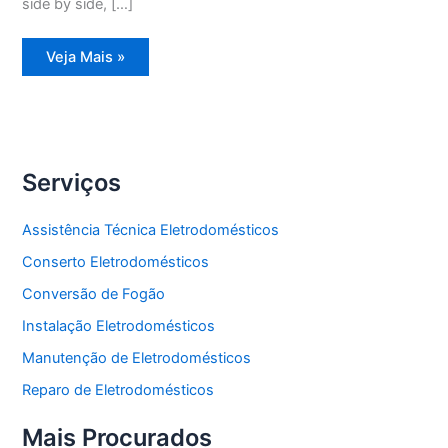
side by side, […]
Assistência
Veja Mais »
Técnica
Refrigerador
Frost
Free
Serviços
Assistência Técnica Eletrodomésticos
Conserto Eletrodomésticos
Conversão de Fogão
Instalação Eletrodomésticos
Manutenção de Eletrodomésticos
Reparo de Eletrodomésticos
Mais Procurados