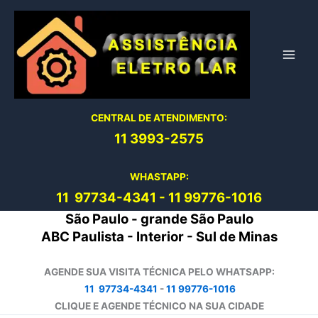
Ir
para
o
conteúdo
CENTRAL DE ATENDIMENTO:
11 3993-2575
WHASTAPP:
11 97734-4
341
-
11 99776-1016
São Paulo - grande São Paulo
ABC Paulista - Interior - Sul de Minas
AGENDE SUA VISITA TÉCNICA PELO WHATSAPP:
11 97734-4341
-
11 99776-1016
CLIQUE E AGENDE TÉCNICO NA SUA CIDADE