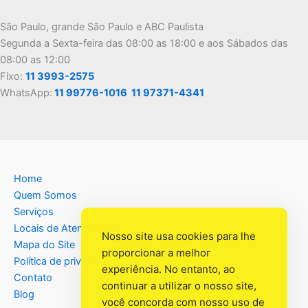
São Paulo, grande São Paulo e ABC Paulista
Segunda a Sexta-feira das 08:00 as 18:00 e aos Sábados das
08:00 as 12:00
Fixo:
11 3993-2575
WhatsApp:
11 99776-1016
11 97371-4341
Home
Quem Somos
Serviços
Locais de Atendimento
Nosso site usa cookies para lhe
Mapa do Site
proporcionar a melhor
Política de privacidade
experiência. No entanto, ao
Contato
continuar a utilizar o nosso site,
Blog
você concorda com nosso uso de