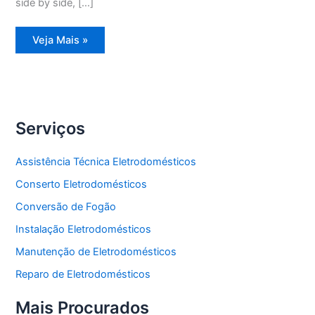
side by side, […]
Assistência
Veja Mais »
Técnica
Refrigerador
Frost
Free
Serviços
Assistência Técnica Eletrodomésticos
Conserto Eletrodomésticos
Conversão de Fogão
Instalação Eletrodomésticos
Manutenção de Eletrodomésticos
Reparo de Eletrodomésticos
Mais Procurados