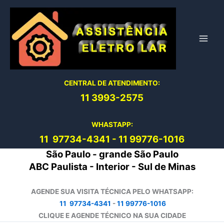
Ir
para
o
conteúdo
CENTRAL DE ATENDIMENTO:
11 3993-2575
WHASTAPP:
11 97734-4
341
-
11 99776-1016
São Paulo - grande São Paulo
ABC Paulista - Interior - Sul de Minas
AGENDE SUA VISITA TÉCNICA PELO WHATSAPP:
11 97734-4341
-
11 99776-1016
CLIQUE E AGENDE TÉCNICO NA SUA CIDADE