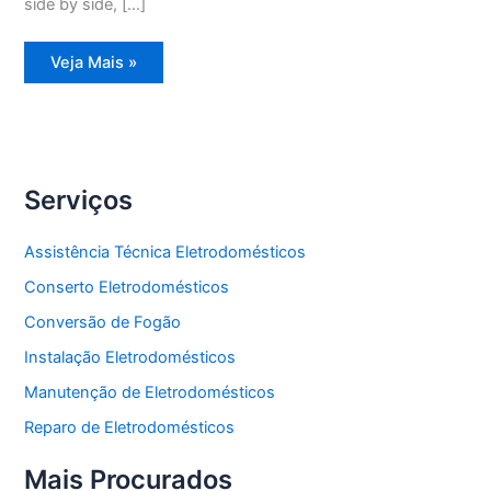
side by side, […]
Assistência
Veja Mais »
Técnica
Refrigerador
Frost
Free
Serviços
Assistência Técnica Eletrodomésticos
Conserto Eletrodomésticos
Conversão de Fogão
Instalação Eletrodomésticos
Manutenção de Eletrodomésticos
Reparo de Eletrodomésticos
Mais Procurados