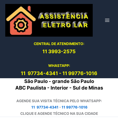
Ir
para
o
conteúdo
CENTRAL DE ATENDIMENTO:
11 3993-2575
WHASTAPP:
11 97734-4
341
-
11 99776-1016
São Paulo - grande São Paulo
ABC Paulista - Interior - Sul de Minas
AGENDE SUA VISITA TÉCNICA PELO WHATSAPP:
11 97734-4341
-
11 99776-1016
CLIQUE E AGENDE TÉCNICO NA SUA CIDADE