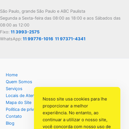
São Paulo, grande São Paulo e ABC Paulista
Segunda a Sexta-feira das 08:00 as 18:00 e aos Sábados das
08:00 as 12:00
Fixo:
11 3993-2575
WhatsApp:
11 99776-1016
11 97371-4341
Home
Quem Somos
Serviços
Locais de Atendimento
Nosso site usa cookies para lhe
Mapa do Site
proporcionar a melhor
Política de privacidade
experiência. No entanto, ao
Contato
continuar a utilizar o nosso site,
Blog
você concorda com nosso uso de