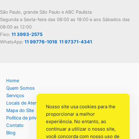
São Paulo, grande São Paulo e ABC Paulista
Segunda a Sexta-feira das 08:00 as 18:00 e aos Sábados das
08:00 as 12:00
Fixo:
11 3993-2575
WhatsApp:
11 99776-1016
11 97371-4341
Home
Quem Somos
Serviços
Locais de Atendimento
Nosso site usa cookies para lhe
Mapa do Site
proporcionar a melhor
Política de privacidade
experiência. No entanto, ao
Contato
continuar a utilizar o nosso site,
Blog
você concorda com nosso uso de