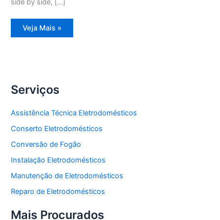
side by side, […]
Assistência
Veja Mais »
Técnica
Refrigerador
Frost
Free
Serviços
Assistência Técnica Eletrodomésticos
Conserto Eletrodomésticos
Conversão de Fogão
Instalação Eletrodomésticos
Manutenção de Eletrodomésticos
Reparo de Eletrodomésticos
Mais Procurados