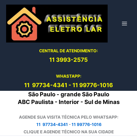
Ir
para
o
conteúdo
CENTRAL DE ATENDIMENTO:
11 3993-2575
WHASTAPP:
11 97734-4
341
-
11 99776-1016
São Paulo - grande São Paulo
ABC Paulista - Interior - Sul de Minas
AGENDE SUA VISITA TÉCNICA PELO WHATSAPP:
11 97734-4341
-
11 99776-1016
CLIQUE E AGENDE TÉCNICO NA SUA CIDADE