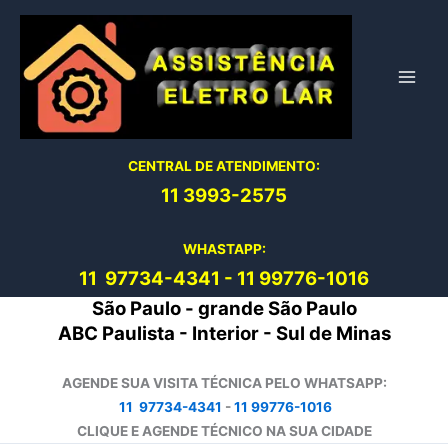
Ir
para
o
conteúdo
CENTRAL DE ATENDIMENTO:
11 3993-2575
WHASTAPP:
11 97734-4
341
-
11 99776-1016
São Paulo - grande São Paulo
ABC Paulista - Interior - Sul de Minas
AGENDE SUA VISITA TÉCNICA PELO WHATSAPP:
11 97734-4341
-
11 99776-1016
CLIQUE E AGENDE TÉCNICO NA SUA CIDADE