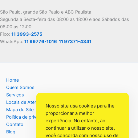
São Paulo, grande São Paulo e ABC Paulista
Segunda a Sexta-feira das 08:00 as 18:00 e aos Sábados das
08:00 as 12:00
Fixo:
11 3993-2575
WhatsApp:
11 99776-1016
11 97371-4341
Home
Quem Somos
Serviços
Locais de Atendimento
Nosso site usa cookies para lhe
Mapa do Site
proporcionar a melhor
Política de privacidade
experiência. No entanto, ao
Contato
continuar a utilizar o nosso site,
Blog
você concorda com nosso uso de