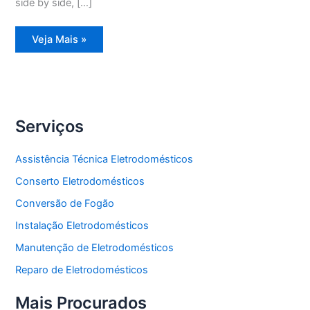
side by side, […]
Assistência
Veja Mais »
Técnica
Refrigerador
Frost
Free
Serviços
Assistência Técnica Eletrodomésticos
Conserto Eletrodomésticos
Conversão de Fogão
Instalação Eletrodomésticos
Manutenção de Eletrodomésticos
Reparo de Eletrodomésticos
Mais Procurados