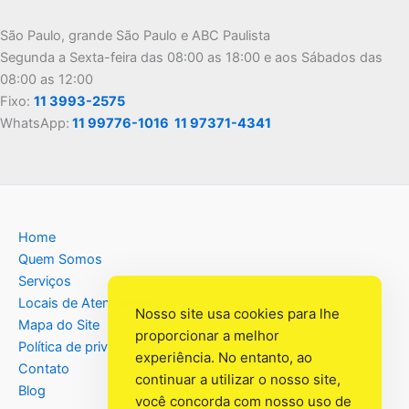
São Paulo, grande São Paulo e ABC Paulista
Segunda a Sexta-feira das 08:00 as 18:00 e aos Sábados das
08:00 as 12:00
Fixo:
11 3993-2575
WhatsApp:
11 99776-1016
11 97371-4341
Home
Quem Somos
Serviços
Locais de Atendimento
Nosso site usa cookies para lhe
Mapa do Site
proporcionar a melhor
Política de privacidade
experiência. No entanto, ao
Contato
continuar a utilizar o nosso site,
Blog
você concorda com nosso uso de