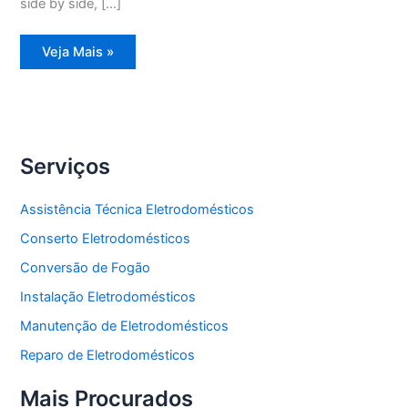
side by side, […]
Assistência
Veja Mais »
Técnica
Refrigerador
Frost
Free
Serviços
Assistência Técnica Eletrodomésticos
Conserto Eletrodomésticos
Conversão de Fogão
Instalação Eletrodomésticos
Manutenção de Eletrodomésticos
Reparo de Eletrodomésticos
Mais Procurados