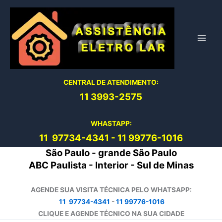
Ir
para
o
conteúdo
CENTRAL DE ATENDIMENTO:
11 3993-2575
WHASTAPP:
11 97734-4
341
-
11 99776-1016
São Paulo - grande São Paulo
ABC Paulista - Interior - Sul de Minas
AGENDE SUA VISITA TÉCNICA PELO WHATSAPP:
11 97734-4341
-
11 99776-1016
CLIQUE E AGENDE TÉCNICO NA SUA CIDADE