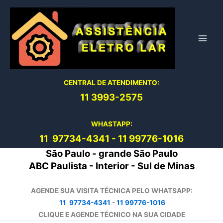
Ir
para
o
conteúdo
CENTRAL DE ATENDIMENTO:
11 3993-2575
WHASTAPP:
11 97734-4
341
-
11 99776-1016
São Paulo - grande São Paulo
ABC Paulista - Interior - Sul de Minas
AGENDE SUA VISITA TÉCNICA PELO WHATSAPP:
11 97734-4341
-
11 99776-1016
CLIQUE E AGENDE TÉCNICO NA SUA CIDADE