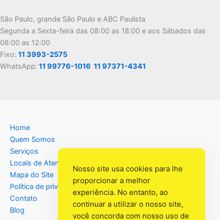
São Paulo, grande São Paulo e ABC Paulista
Segunda a Sexta-feira das 08:00 as 18:00 e aos Sábados das
08:00 as 12:00
Fixo:
11 3993-2575
WhatsApp:
11 99776-1016
11 97371-4341
Home
Quem Somos
Serviços
Locais de Atendimento
Nosso site usa cookies para lhe
Mapa do Site
proporcionar a melhor
Política de privacidade
experiência. No entanto, ao
Contato
continuar a utilizar o nosso site,
Blog
você concorda com nosso uso de