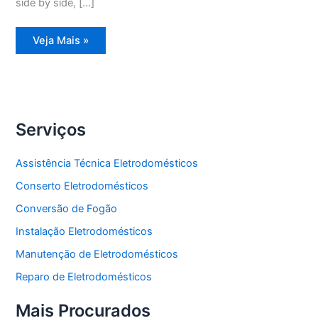
side by side, […]
Assistência
Veja Mais »
Técnica
Refrigerador
Frost
Free
Serviços
Assistência Técnica Eletrodomésticos
Conserto Eletrodomésticos
Conversão de Fogão
Instalação Eletrodomésticos
Manutenção de Eletrodomésticos
Reparo de Eletrodomésticos
Mais Procurados