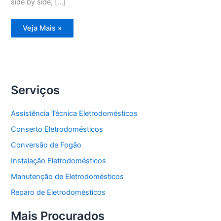
side by side, […]
Assistência
Veja Mais »
Técnica
Refrigerador
Frost
Free
Serviços
Assistência Técnica Eletrodomésticos
Conserto Eletrodomésticos
Conversão de Fogão
Instalação Eletrodomésticos
Manutenção de Eletrodomésticos
Reparo de Eletrodomésticos
Mais Procurados