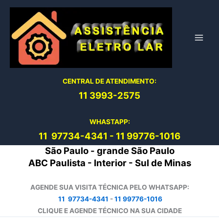
Ir
para
o
conteúdo
CENTRAL DE ATENDIMENTO:
11 3993-2575
WHASTAPP:
11 97734-4
341
-
11 99776-1016
São Paulo - grande São Paulo
ABC Paulista - Interior - Sul de Minas
AGENDE SUA VISITA TÉCNICA PELO WHATSAPP:
11 97734-4341
-
11 99776-1016
CLIQUE E AGENDE TÉCNICO NA SUA CIDADE