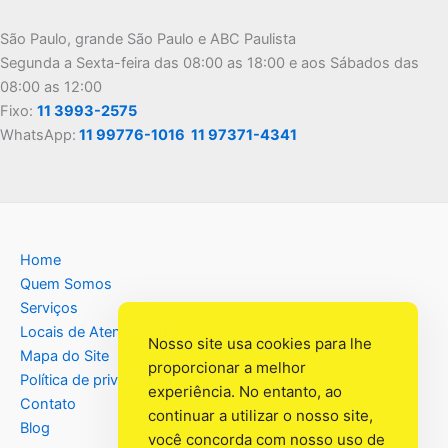
São Paulo, grande São Paulo e ABC Paulista
Segunda a Sexta-feira das 08:00 as 18:00 e aos Sábados das
08:00 as 12:00
Fixo:
11 3993-2575
WhatsApp:
11 99776-1016
11 97371-4341
Home
Quem Somos
Serviços
Locais de Atendimento
Nosso site usa cookies para lhe
Mapa do Site
proporcionar a melhor
Política de privacidade
experiência. No entanto, ao
Contato
continuar a utilizar o nosso site,
Blog
você concorda com nosso uso de