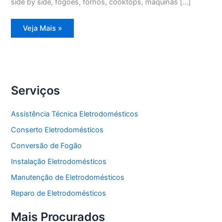
side by side, fogões, fornos, cooktops, máquinas […]
Assistência
Veja Mais »
Técnica
Refrigerador
Duplex
Serviços
Assistência Técnica Eletrodomésticos
Conserto Eletrodomésticos
Conversão de Fogão
Instalação Eletrodomésticos
Manutenção de Eletrodomésticos
Reparo de Eletrodomésticos
Mais Procurados