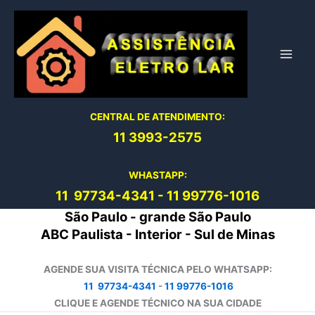
Ir
para
o
conteúdo
CENTRAL DE ATENDIMENTO:
11 3993-2575
WHASTAPP:
11 97734-4
341
-
11 99776-1016
São Paulo - grande São Paulo
ABC Paulista - Interior - Sul de Minas
AGENDE SUA VISITA TÉCNICA PELO WHATSAPP:
11 97734-4341
-
11 99776-1016
CLIQUE E AGENDE TÉCNICO NA SUA CIDADE