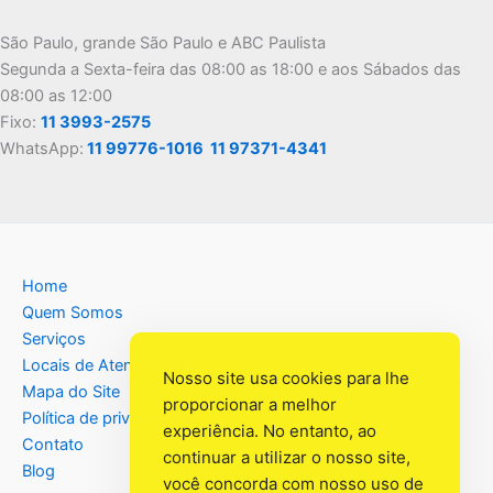
São Paulo, grande São Paulo e ABC Paulista
Segunda a Sexta-feira das 08:00 as 18:00 e aos Sábados das
08:00 as 12:00
Fixo:
11 3993-2575
WhatsApp:
11 99776-1016
11 97371-4341
Home
Quem Somos
Serviços
Locais de Atendimento
Nosso site usa cookies para lhe
Mapa do Site
proporcionar a melhor
Política de privacidade
experiência. No entanto, ao
Contato
continuar a utilizar o nosso site,
Blog
você concorda com nosso uso de