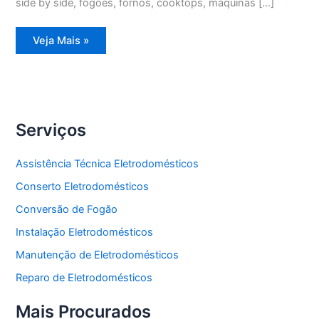
side by side, fogões, fornos, cooktops, máquinas […]
Assistência
Veja Mais »
Técnica
Refrigerador
Duplex
Serviços
Assistência Técnica Eletrodomésticos
Conserto Eletrodomésticos
Conversão de Fogão
Instalação Eletrodomésticos
Manutenção de Eletrodomésticos
Reparo de Eletrodomésticos
Mais Procurados