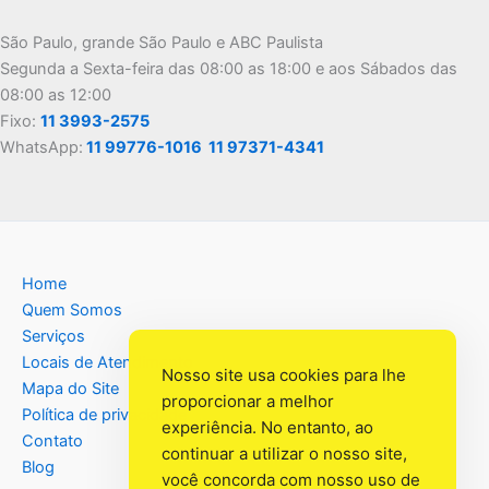
São Paulo, grande São Paulo e ABC Paulista
Segunda a Sexta-feira das 08:00 as 18:00 e aos Sábados das
08:00 as 12:00
Fixo:
11 3993-2575
WhatsApp:
11 99776-1016
11 97371-4341
Home
Quem Somos
Serviços
Locais de Atendimento
Nosso site usa cookies para lhe
Mapa do Site
proporcionar a melhor
Política de privacidade
experiência. No entanto, ao
Contato
continuar a utilizar o nosso site,
Blog
você concorda com nosso uso de