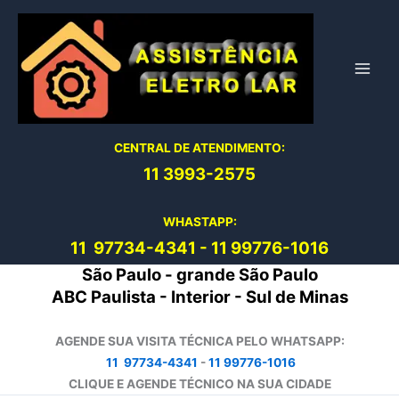
Ir
para
o
conteúdo
CENTRAL DE ATENDIMENTO:
11 3993-2575
WHASTAPP:
11 97734-4
341
-
11 99776-1016
São Paulo - grande São Paulo
ABC Paulista - Interior - Sul de Minas
AGENDE SUA VISITA TÉCNICA PELO WHATSAPP:
11 97734-4341
-
11 99776-1016
CLIQUE E AGENDE TÉCNICO NA SUA CIDADE