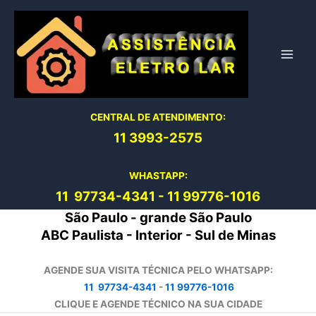
Ir
para
o
conteúdo
CENTRAL DE ATENDIMENTO:
11 3993-2575
WHASTAPP:
11 97734-4
341
-
11 99776-1016
São Paulo - grande São Paulo
ABC Paulista - Interior - Sul de Minas
AGENDE SUA VISITA TÉCNICA PELO WHATSAPP:
11 97734-4341
-
11 99776-1016
CLIQUE E AGENDE TÉCNICO NA SUA CIDADE