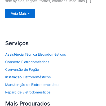
side by side, fogões, fornos, cooktops, máquinas […]
Assistência
Veja Mais »
Técnica
Refrigerador
Duplex
Serviços
Assistência Técnica Eletrodomésticos
Conserto Eletrodomésticos
Conversão de Fogão
Instalação Eletrodomésticos
Manutenção de Eletrodomésticos
Reparo de Eletrodomésticos
Mais Procurados