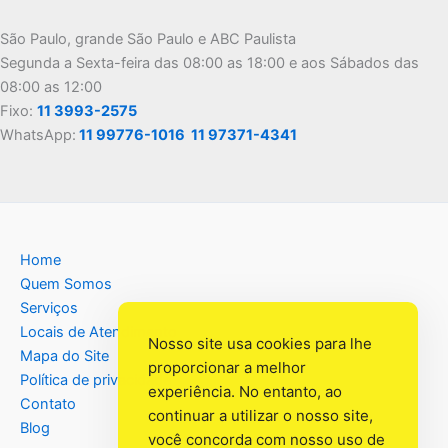
São Paulo, grande São Paulo e ABC Paulista
Segunda a Sexta-feira das 08:00 as 18:00 e aos Sábados das
08:00 as 12:00
Fixo:
11 3993-2575
WhatsApp:
11 99776-1016
11 97371-4341
Home
Quem Somos
Serviços
Locais de Atendimento
Nosso site usa cookies para lhe
Mapa do Site
proporcionar a melhor
Política de privacidade
experiência. No entanto, ao
Contato
continuar a utilizar o nosso site,
Blog
você concorda com nosso uso de