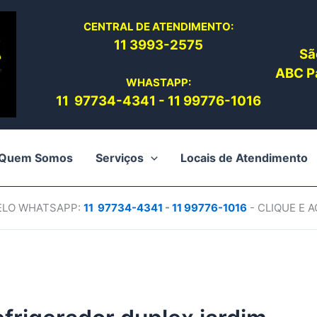
CENTRAL DE ATENDIMENTO:
11 3993-2575
Sã
ABC Pa
WHASTAPP:
11 97734-4
341
-
11 99776-1016
Quem Somos
Serviços
Locais de Atendimento
PELO WHATSAPP:
11 97734-4
341
-
11 99776-1016
- CLIQUE E 