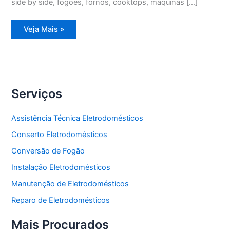
side by side, fogões, fornos, cooktops, máquinas […]
Assistência
Veja Mais »
Técnica
Refrigerador
Duplex
Serviços
Assistência Técnica Eletrodomésticos
Conserto Eletrodomésticos
Conversão de Fogão
Instalação Eletrodomésticos
Manutenção de Eletrodomésticos
Reparo de Eletrodomésticos
Mais Procurados