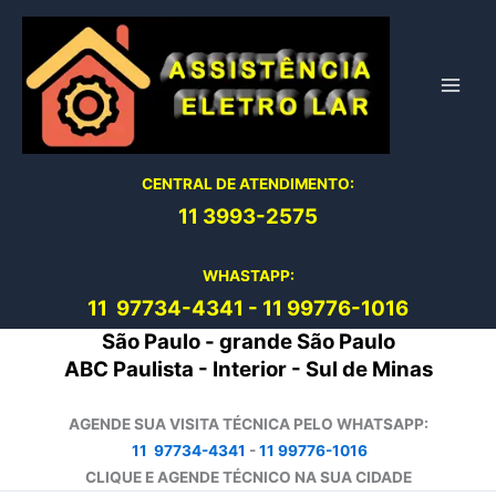
Ir
para
o
conteúdo
CENTRAL DE ATENDIMENTO:
11 3993-2575
WHASTAPP:
11 97734-4
341
-
11 99776-1016
São Paulo - grande São Paulo
ABC Paulista - Interior - Sul de Minas
AGENDE SUA VISITA TÉCNICA PELO WHATSAPP:
11 97734-4341
-
11 99776-1016
CLIQUE E AGENDE TÉCNICO NA SUA CIDADE