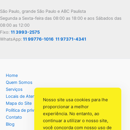
São Paulo, grande São Paulo e ABC Paulista
Segunda a Sexta-feira das 08:00 as 18:00 e aos Sábados das
08:00 as 12:00
Fixo:
11 3993-2575
WhatsApp:
11 99776-1016
11 97371-4341
Home
Quem Somos
Serviços
Locais de Atendimento
Nosso site usa cookies para lhe
Mapa do Site
proporcionar a melhor
Política de privacidade
experiência. No entanto, ao
Contato
continuar a utilizar o nosso site,
Blog
você concorda com nosso uso de