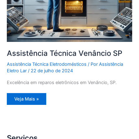
Assistência Técnica Venâncio SP
Assistência Técnica Eletrodomésticos
/ Por
Assistência
Eletro Lar
/
22 de julho de 2024
Excelência em reparos eletrônicos em Venâncio, SP.
Assistência
Veja Mais »
Técnica
Venâncio
SP
Serviços