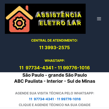
Ir
para
o
conteúdo
CENTRAL DE ATENDIMENTO:
11 3993-2575
WHASTAPP:
11 97734-4
341
-
11 99776-1016
São Paulo - grande São Paulo
ABC Paulista - Interior - Sul de Minas
AGENDE SUA VISITA TÉCNICA PELO WHATSAPP:
11 97734-4341
-
11 99776-1016
CLIQUE E AGENDE TÉCNICO NA SUA CIDADE