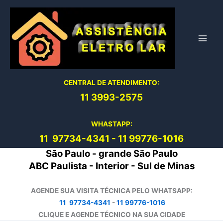
Ir
para
o
conteúdo
CENTRAL DE ATENDIMENTO:
11 3993-2575
WHASTAPP:
11 97734-4
341
-
11 99776-1016
São Paulo - grande São Paulo
ABC Paulista - Interior - Sul de Minas
AGENDE SUA VISITA TÉCNICA PELO WHATSAPP:
11 97734-4341
-
11 99776-1016
CLIQUE E AGENDE TÉCNICO NA SUA CIDADE