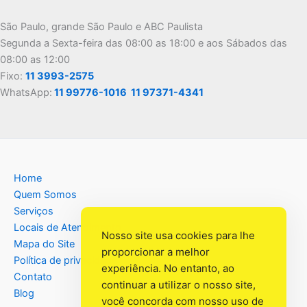
São Paulo, grande São Paulo e ABC Paulista
Segunda a Sexta-feira das 08:00 as 18:00 e aos Sábados das
08:00 as 12:00
Fixo:
11 3993-2575
WhatsApp:
11 99776-1016
11 97371-4341
Home
Quem Somos
Serviços
Locais de Atendimento
Nosso site usa cookies para lhe
Mapa do Site
proporcionar a melhor
Política de privacidade
experiência. No entanto, ao
Contato
continuar a utilizar o nosso site,
Blog
você concorda com nosso uso de