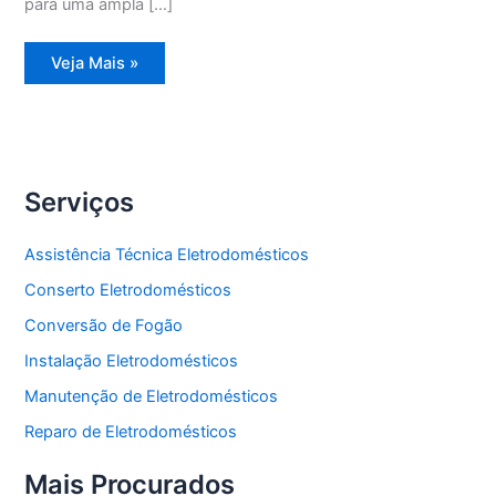
para uma ampla […]
Assistência
Veja Mais »
Técnica
Máquina
lavadora
e
secadora
de
roupas
Serviços
Assistência Técnica Eletrodomésticos
Conserto Eletrodomésticos
Conversão de Fogão
Instalação Eletrodomésticos
Manutenção de Eletrodomésticos
Reparo de Eletrodomésticos
Mais Procurados