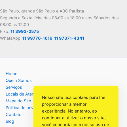
São Paulo, grande São Paulo e ABC Paulista
Segunda a Sexta-feira das 08:00 as 18:00 e aos Sábados das
08:00 as 12:00
Fixo:
11 3993-2575
WhatsApp:
11 99776-1016
11 97371-4341
Home
Quem Somos
Serviços
Locais de Atendimento
Nosso site usa cookies para lhe
Mapa do Site
proporcionar a melhor
Política de privacidade
experiência. No entanto, ao
Contato
continuar a utilizar o nosso site,
Blog
você concorda com nosso uso de