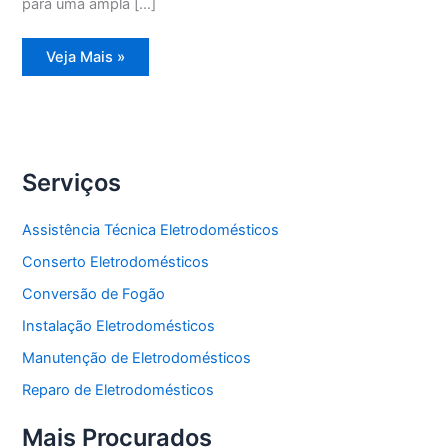
para uma ampla […]
Assistência
Veja Mais »
Técnica
Máquina
lavadora
e
secadora
de
roupas
Serviços
Assistência Técnica Eletrodomésticos
Conserto Eletrodomésticos
Conversão de Fogão
Instalação Eletrodomésticos
Manutenção de Eletrodomésticos
Reparo de Eletrodomésticos
Mais Procurados