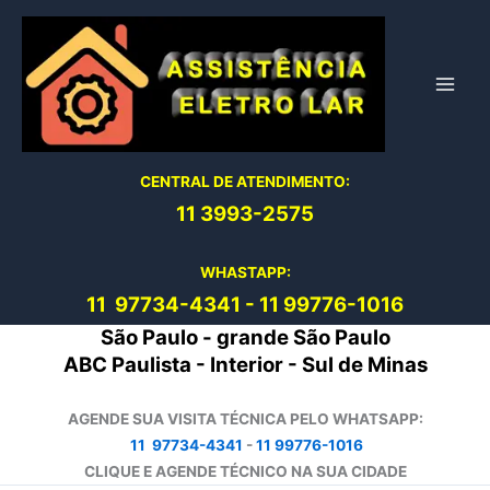
Ir
para
o
conteúdo
CENTRAL DE ATENDIMENTO:
11 3993-2575
WHASTAPP:
11 97734-4
341
-
11 99776-1016
São Paulo - grande São Paulo
ABC Paulista - Interior - Sul de Minas
AGENDE SUA VISITA TÉCNICA PELO WHATSAPP:
11 97734-4341
-
11 99776-1016
CLIQUE E AGENDE TÉCNICO NA SUA CIDADE