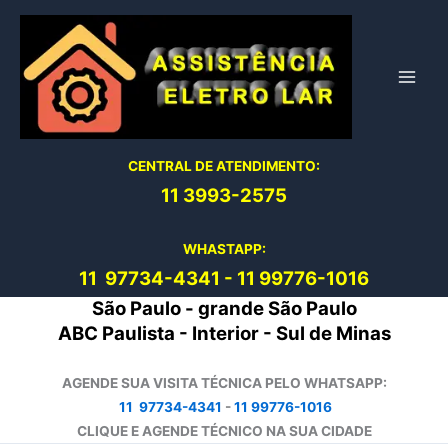
Ir
para
o
conteúdo
CENTRAL DE ATENDIMENTO:
11 3993-2575
WHASTAPP:
11 97734-4
341
-
11 99776-1016
São Paulo - grande São Paulo
ABC Paulista - Interior - Sul de Minas
AGENDE SUA VISITA TÉCNICA PELO WHATSAPP:
11 97734-4341
-
11 99776-1016
CLIQUE E AGENDE TÉCNICO NA SUA CIDADE