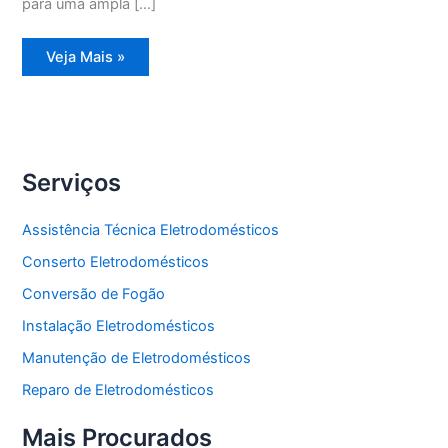
para uma ampla […]
Assistência
Veja Mais »
Técnica
Máquina
lavadora
e
secadora
de
roupas
Serviços
Assistência Técnica Eletrodomésticos
Conserto Eletrodomésticos
Conversão de Fogão
Instalação Eletrodomésticos
Manutenção de Eletrodomésticos
Reparo de Eletrodomésticos
Mais Procurados