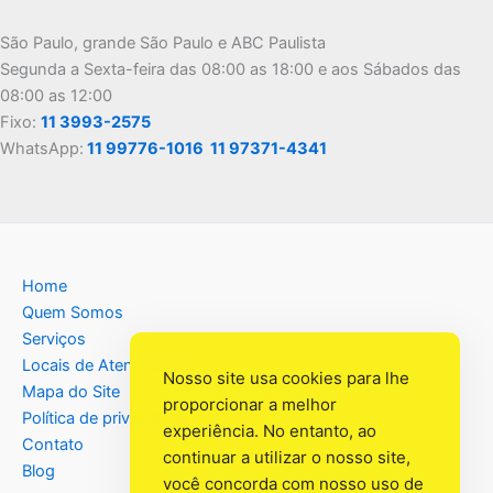
São Paulo, grande São Paulo e ABC Paulista
Segunda a Sexta-feira das 08:00 as 18:00 e aos Sábados das
08:00 as 12:00
Fixo:
11 3993-2575
WhatsApp:
11 99776-1016
11 97371-4341
Home
Quem Somos
Serviços
Locais de Atendimento
Nosso site usa cookies para lhe
Mapa do Site
proporcionar a melhor
Política de privacidade
experiência. No entanto, ao
Contato
continuar a utilizar o nosso site,
Blog
você concorda com nosso uso de