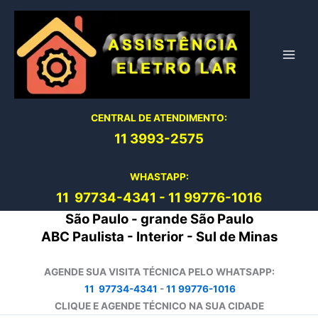
Ir
para
o
conteúdo
CENTRAL DE ATENDIMENTO:
11 3993-2575
WHASTAPP:
11 97734-4
341
-
11 99776-1016
São Paulo - grande São Paulo
ABC Paulista - Interior - Sul de Minas
AGENDE SUA VISITA TÉCNICA PELO WHATSAPP:
11 97734-4341
-
11 99776-1016
CLIQUE E AGENDE TÉCNICO NA SUA CIDADE