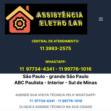
Ir
para
o
conteúdo
CENTRAL DE ATENDIMENTO:
11 3993-2575
WHASTAPP:
11 97734-4
341
-
11 99776-1016
São Paulo - grande São Paulo
ABC Paulista - Interior - Sul de Minas
AGENDE SUA VISITA TÉCNICA PELO WHATSAPP:
11 97734-4341
-
11 99776-1016
CLIQUE E AGENDE TÉCNICO NA SUA CIDADE