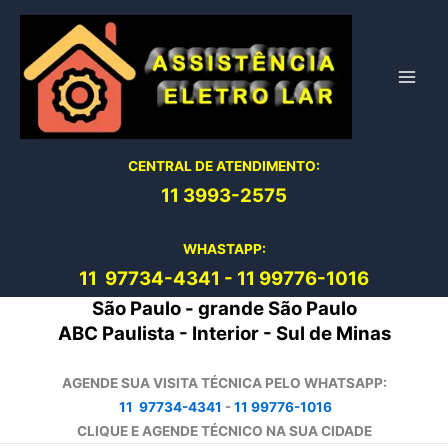
Ir
para
o
conteúdo
CENTRAL DE ATENDIMENTO:
11 3993-2575
WHASTAPP:
11 97734-4
341
-
11 99776-1016
São Paulo - grande São Paulo
ABC Paulista - Interior - Sul de Minas
AGENDE SUA VISITA TÉCNICA PELO WHATSAPP:
11 97734-4341
-
11 99776-1016
CLIQUE E AGENDE TÉCNICO NA SUA CIDADE