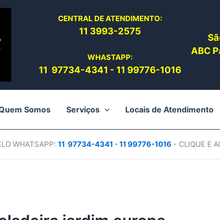
CENTRAL DE ATENDIMENTO:
11 3993-2575
Sã
ABC Pa
WHASTAPP:
11 97734-4
341
-
11 99776-1016
Quem Somos
Serviços
Locais de Atendimento
PELO WHATSAPP:
11 97734-4
341
-
11 99776-1016
- CLIQUE E 