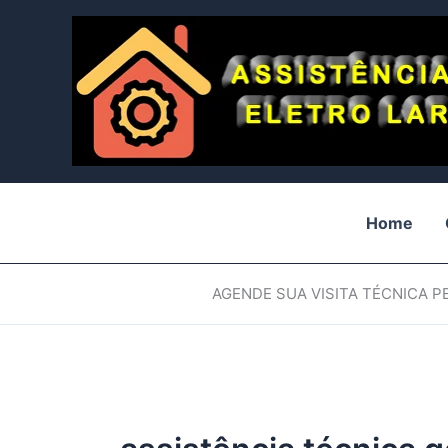
Ir
para
o
conteúdo
Home
AGENDE SUA VISITA TÉCNICA 