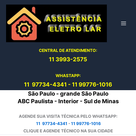
Ir
para
o
conteúdo
CENTRAL DE ATENDIMENTO:
11 3993-2575
WHASTAPP:
11 97734-4
341
-
11 99776-1016
São Paulo - grande São Paulo
ABC Paulista - Interior - Sul de Minas
AGENDE SUA VISITA TÉCNICA PELO WHATSAPP:
11 97734-4341
-
11 99776-1016
CLIQUE E AGENDE TÉCNICO NA SUA CIDADE