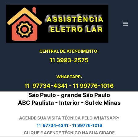
Ir
para
o
conteúdo
CENTRAL DE ATENDIMENTO:
11 3993-2575
WHASTAPP:
11 97734-4
341
-
11 99776-1016
São Paulo - grande São Paulo
ABC Paulista - Interior - Sul de Minas
AGENDE SUA VISITA TÉCNICA PELO WHATSAPP:
11 97734-4341
-
11 99776-1016
CLIQUE E AGENDE TÉCNICO NA SUA CIDADE