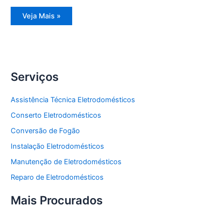
Assistência
Veja Mais »
Técnica
Geladeira
Frost
Free
Serviços
Assistência Técnica Eletrodomésticos
Conserto Eletrodomésticos
Conversão de Fogão
Instalação Eletrodomésticos
Manutenção de Eletrodomésticos
Reparo de Eletrodomésticos
Mais Procurados