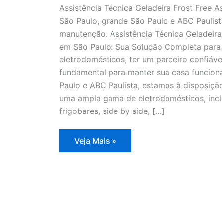
Assistência Técnica Geladeira Frost Free A
São Paulo, grande São Paulo e ABC Paulista
manutenção. Assistência Técnica Geladeira 
em São Paulo: Sua Solução Completa para 
eletrodomésticos, ter um parceiro confiáve
fundamental para manter sua casa funcion
Paulo e ABC Paulista, estamos à disposição
uma ampla gama de eletrodomésticos, inclui
frigobares, side by side, […]
Assistência
Veja Mais »
Técnica
Geladeira
Frost
Free