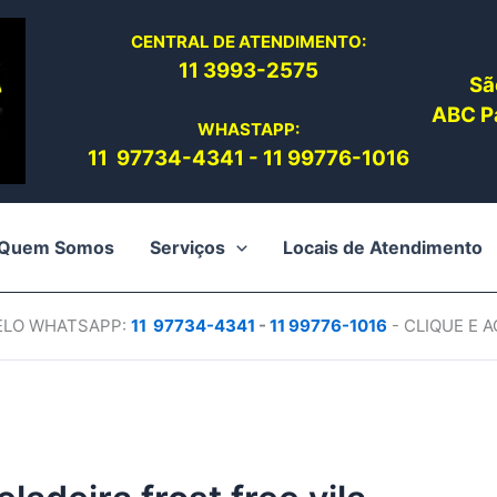
CENTRAL DE ATENDIMENTO:
11 3993-2575
Sã
ABC Pa
WHASTAPP:
11 97734-4
341
-
11 99776-1016
Quem Somos
Serviços
Locais de Atendimento
PELO WHATSAPP:
11 97734-4
341
-
11 99776-1016
- CLIQUE E 