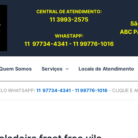
CENTRAL DE ATENDIMENTO:
11 3993-2575
Sã
ABC Pa
WHASTAPP:
11 97734-4
341
-
11 99776-1016
Quem Somos
Serviços
Locais de Atendimento
PELO WHATSAPP:
11 97734-4
341
-
11 99776-1016
- CLIQUE E 