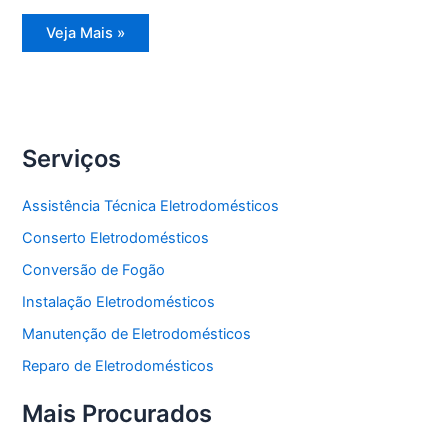
Assistência
Veja Mais »
Técnica
Geladeira
Frost
Free
Serviços
Assistência Técnica Eletrodomésticos
Conserto Eletrodomésticos
Conversão de Fogão
Instalação Eletrodomésticos
Manutenção de Eletrodomésticos
Reparo de Eletrodomésticos
Mais Procurados