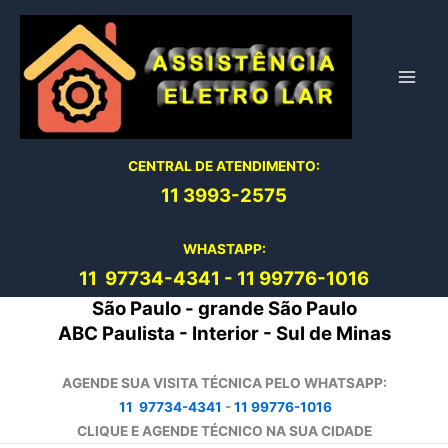
Ir
para
o
conteúdo
CENTRAL DE ATENDIMENTO:
11 3993-2575
WHASTAPP:
11 97734-4
341
-
11 99776-1016
São Paulo - grande São Paulo
ABC Paulista - Interior - Sul de Minas
AGENDE SUA VISITA TÉCNICA PELO WHATSAPP:
11 97734-4341
-
11 99776-1016
CLIQUE E AGENDE TÉCNICO NA SUA CIDADE