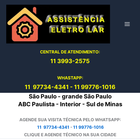
Ir
para
o
conteúdo
CENTRAL DE ATENDIMENTO:
11 3993-2575
WHASTAPP:
11 97734-4
341
-
11 99776-1016
São Paulo - grande São Paulo
ABC Paulista - Interior - Sul de Minas
AGENDE SUA VISITA TÉCNICA PELO WHATSAPP:
11 97734-4341
-
11 99776-1016
CLIQUE E AGENDE TÉCNICO NA SUA CIDADE