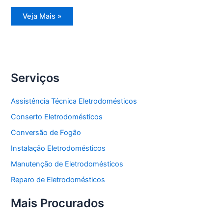
Assistência
Veja Mais »
Técnica
Geladeira
Frost
Free
Serviços
Assistência Técnica Eletrodomésticos
Conserto Eletrodomésticos
Conversão de Fogão
Instalação Eletrodomésticos
Manutenção de Eletrodomésticos
Reparo de Eletrodomésticos
Mais Procurados