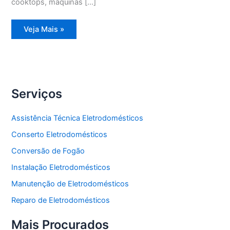
cooktops, máquinas […]
Assistência
Veja Mais »
Técnica
Geladeira
Degelo
Serviços
Assistência Técnica Eletrodomésticos
Conserto Eletrodomésticos
Conversão de Fogão
Instalação Eletrodomésticos
Manutenção de Eletrodomésticos
Reparo de Eletrodomésticos
Mais Procurados