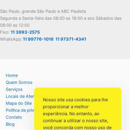
São Paulo, grande São Paulo e ABC Paulista
Segunda a Sexta-feira das 08:00 as 18:00 e aos Sábados das
08:00 as 12:00
Fixo:
11 3993-2575
WhatsApp:
11 99776-1016
11 97371-4341
Home
Quem Somos
Serviços
Locais de Atendimento
Nosso site usa cookies para lhe
Mapa do Site
proporcionar a melhor
Política de privacidade
experiência. No entanto, ao
Contato
continuar a utilizar o nosso site,
Blog
você concorda com nosso uso de