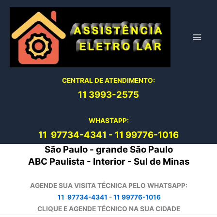
Ir
para
o
conteúdo
CENTRAL DE ATENDIMENTO:
11 3993-2575
WHASTAPP:
11 97734-4
341
-
11 99776-1016
São Paulo - grande São Paulo
ABC Paulista - Interior - Sul de Minas
AGENDE SUA VISITA TÉCNICA PELO WHATSAPP:
11 97734-4341
-
11 99776-1016
CLIQUE E AGENDE TÉCNICO NA SUA CIDADE