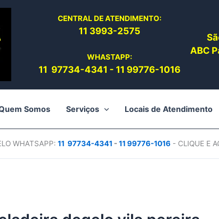
CENTRAL DE ATENDIMENTO:
11 3993-2575
Sã
ABC Pa
WHASTAPP:
11 97734-4
341
-
11 99776-1016
Quem Somos
Serviços
Locais de Atendimento
PELO WHATSAPP:
11 97734-4
341
-
11 99776-1016
- CLIQUE E 