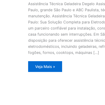
Assistência Técnica Geladeira Degelo Assi
Paulo, grande São Paulo e ABC Paulista, té
manutenção. Assistência Técnica Geladeir
Paulo: Sua Solução Completa para Eletrodo
um parceiro confiável para instalação, co
casa funcionando sem interrupções. Em Sã
disposição para oferecer assistência técn
eletrodomésticos, incluindo geladeiras, refr
fogões, fornos, cooktops, máquinas […]
Assistência
Veja Mais »
Técnica
Geladeira
Degelo