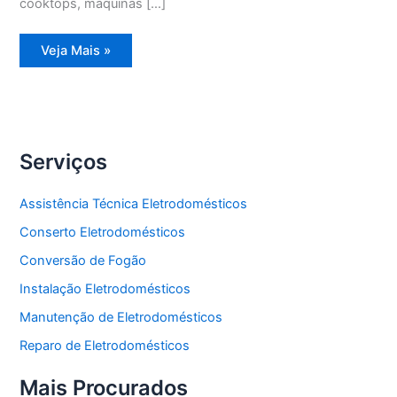
cooktops, máquinas […]
Assistência
Veja Mais »
Técnica
Geladeira
Degelo
Serviços
Assistência Técnica Eletrodomésticos
Conserto Eletrodomésticos
Conversão de Fogão
Instalação Eletrodomésticos
Manutenção de Eletrodomésticos
Reparo de Eletrodomésticos
Mais Procurados