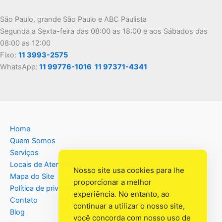
São Paulo, grande São Paulo e ABC Paulista
Segunda a Sexta-feira das 08:00 as 18:00 e aos Sábados das
08:00 as 12:00
Fixo:
11 3993-2575
WhatsApp:
11 99776-1016
11 97371-4341
Home
Quem Somos
Serviços
Locais de Atendimento
Nosso site usa cookies para lhe
Mapa do Site
proporcionar a melhor
Política de privacidade
experiência. No entanto, ao
Contato
continuar a utilizar o nosso site,
Blog
você concorda com nosso uso de