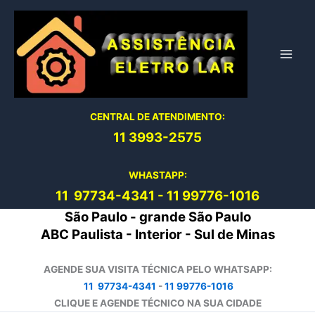
Ir
para
o
conteúdo
CENTRAL DE ATENDIMENTO:
11 3993-2575
WHASTAPP:
11 97734-4
341
-
11 99776-1016
São Paulo - grande São Paulo
ABC Paulista - Interior - Sul de Minas
AGENDE SUA VISITA TÉCNICA PELO WHATSAPP:
11 97734-4341
-
11 99776-1016
CLIQUE E AGENDE TÉCNICO NA SUA CIDADE