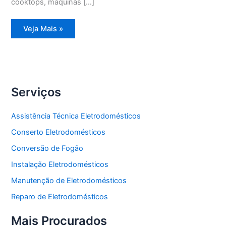
cooktops, máquinas […]
Assistência
Veja Mais »
Técnica
Geladeira
Degelo
Serviços
Assistência Técnica Eletrodomésticos
Conserto Eletrodomésticos
Conversão de Fogão
Instalação Eletrodomésticos
Manutenção de Eletrodomésticos
Reparo de Eletrodomésticos
Mais Procurados