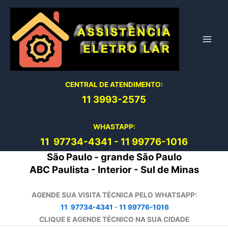
Ir
para
o
conteúdo
CENTRAL DE ATENDIMENTO:
11 3993-2575
WHASTAPP:
11 97734-4
341
-
11 99776-1016
São Paulo - grande São Paulo
ABC Paulista - Interior - Sul de Minas
AGENDE SUA VISITA TÉCNICA PELO WHATSAPP:
11 97734-4341
-
11 99776-1016
CLIQUE E AGENDE TÉCNICO NA SUA CIDADE