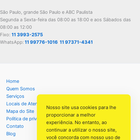
São Paulo, grande São Paulo e ABC Paulista
Segunda a Sexta-feira das 08:00 as 18:00 e aos Sábados das
08:00 as 12:00
Fixo:
11 3993-2575
WhatsApp:
11 99776-1016
11 97371-4341
Home
Quem Somos
Serviços
Locais de Atendimento
Nosso site usa cookies para lhe
Mapa do Site
proporcionar a melhor
Política de privacidade
experiência. No entanto, ao
Contato
continuar a utilizar o nosso site,
Blog
você concorda com nosso uso de