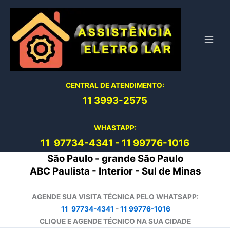
Ir
para
o
conteúdo
CENTRAL DE ATENDIMENTO:
11 3993-2575
WHASTAPP:
11 97734-4
341
-
11 99776-1016
São Paulo - grande São Paulo
ABC Paulista - Interior - Sul de Minas
AGENDE SUA VISITA TÉCNICA PELO WHATSAPP:
11 97734-4341
-
11 99776-1016
CLIQUE E AGENDE TÉCNICO NA SUA CIDADE