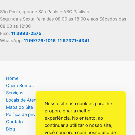
São Paulo, grande São Paulo e ABC Paulista
Segunda a Sexta-feira das 08:00 as 18:00 e aos Sábados das
08:00 as 12:00
Fixo:
11 3993-2575
WhatsApp:
11 99776-1016
11 97371-4341
Home
Quem Somos
Serviços
Locais de Atendimento
Nosso site usa cookies para lhe
Mapa do Site
proporcionar a melhor
Política de privacidade
experiência. No entanto, ao
Contato
continuar a utilizar o nosso site,
Blog
você concorda com nosso uso de