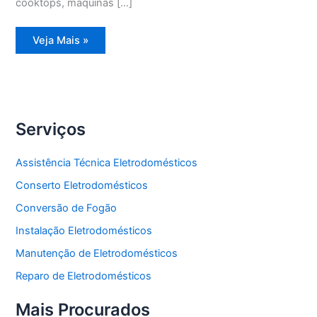
cooktops, máquinas […]
Assistência
Veja Mais »
Técnica
Geladeira
Degelo
Serviços
Assistência Técnica Eletrodomésticos
Conserto Eletrodomésticos
Conversão de Fogão
Instalação Eletrodomésticos
Manutenção de Eletrodomésticos
Reparo de Eletrodomésticos
Mais Procurados