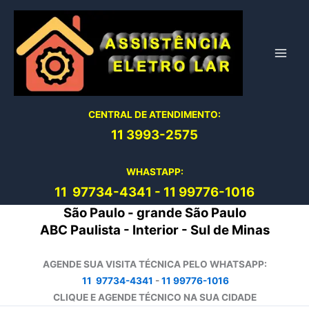
Ir
para
o
conteúdo
CENTRAL DE ATENDIMENTO:
11 3993-2575
WHASTAPP:
11 97734-4
341
-
11 99776-1016
São Paulo - grande São Paulo
ABC Paulista - Interior - Sul de Minas
AGENDE SUA VISITA TÉCNICA PELO WHATSAPP:
11 97734-4341
-
11 99776-1016
CLIQUE E AGENDE TÉCNICO NA SUA CIDADE