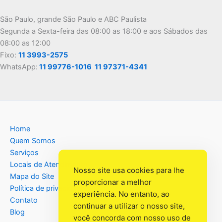
São Paulo, grande São Paulo e ABC Paulista
Segunda a Sexta-feira das 08:00 as 18:00 e aos Sábados das
08:00 as 12:00
Fixo:
11 3993-2575
WhatsApp:
11 99776-1016
11 97371-4341
Home
Quem Somos
Serviços
Locais de Atendimento
Nosso site usa cookies para lhe
Mapa do Site
proporcionar a melhor
Política de privacidade
experiência. No entanto, ao
Contato
continuar a utilizar o nosso site,
Blog
você concorda com nosso uso de