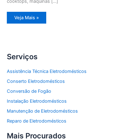
cooktops, máquinas […]
Assistência
Veja Mais »
Técnica
Geladeira
Degelo
Serviços
Assistência Técnica Eletrodomésticos
Conserto Eletrodomésticos
Conversão de Fogão
Instalação Eletrodomésticos
Manutenção de Eletrodomésticos
Reparo de Eletrodomésticos
Mais Procurados