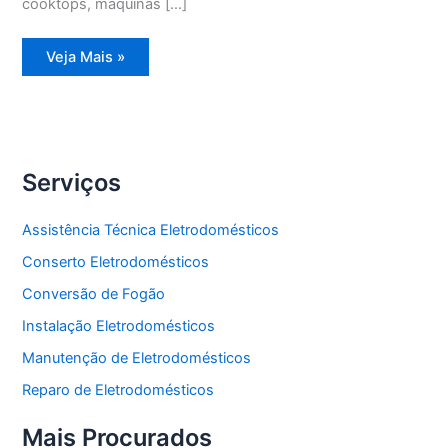
cooktops, máquinas […]
Assistência
Veja Mais »
Técnica
Geladeira
Degelo
Serviços
Assistência Técnica Eletrodomésticos
Conserto Eletrodomésticos
Conversão de Fogão
Instalação Eletrodomésticos
Manutenção de Eletrodomésticos
Reparo de Eletrodomésticos
Mais Procurados