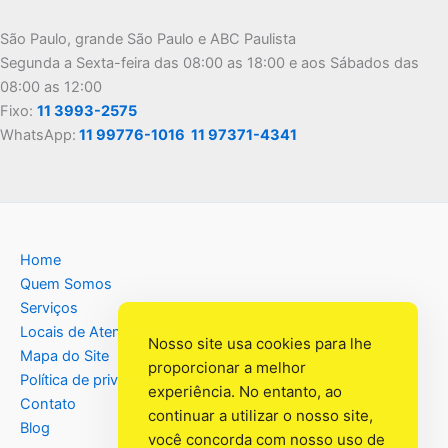
São Paulo, grande São Paulo e ABC Paulista
Segunda a Sexta-feira das 08:00 as 18:00 e aos Sábados das
08:00 as 12:00
Fixo:
11 3993-2575
WhatsApp:
11 99776-1016
11 97371-4341
Home
Quem Somos
Serviços
Locais de Atendimento
Nosso site usa cookies para lhe
Mapa do Site
proporcionar a melhor
Política de privacidade
experiência. No entanto, ao
Contato
continuar a utilizar o nosso site,
Blog
você concorda com nosso uso de