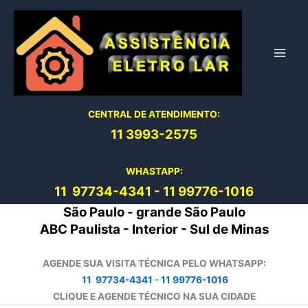
Ir
para
o
conteúdo
CENTRAL DE ATENDIMENTO:
11 3993-2575
WHASTAPP:
11 97734-4
341
-
11 99776-1016
São Paulo - grande São Paulo
ABC Paulista - Interior - Sul de Minas
AGENDE SUA VISITA TÉCNICA PELO WHATSAPP:
11 97734-4341
-
11 99776-1016
CLIQUE E AGENDE TÉCNICO NA SUA CIDADE