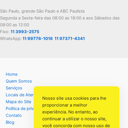
São Paulo, grande São Paulo e ABC Paulista
Segunda a Sexta-feira das 08:00 as 18:00 e aos Sábados das
08:00 as 12:00
Fixo:
11 3993-2575
WhatsApp:
11 99776-1016
11 97371-4341
Home
Quem Somos
Serviços
Locais de Atendimento
Nosso site usa cookies para lhe
Mapa do Site
proporcionar a melhor
Política de privacidade
experiência. No entanto, ao
Contato
continuar a utilizar o nosso site,
Blog
você concorda com nosso uso de