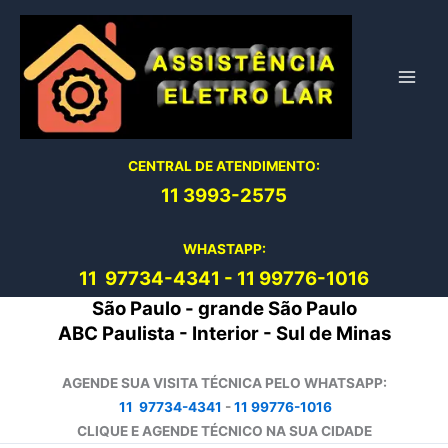
Ir
para
o
conteúdo
CENTRAL DE ATENDIMENTO:
11 3993-2575
WHASTAPP:
11 97734-4
341
-
11 99776-1016
São Paulo - grande São Paulo
ABC Paulista - Interior - Sul de Minas
AGENDE SUA VISITA TÉCNICA PELO WHATSAPP:
11 97734-4341
-
11 99776-1016
CLIQUE E AGENDE TÉCNICO NA SUA CIDADE