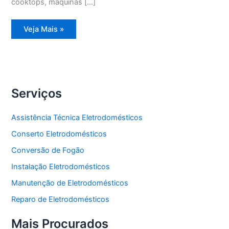
cooktops, máquinas […]
Assistência
Veja Mais »
Técnica
Geladeira
Degelo
Serviços
Assistência Técnica Eletrodomésticos
Conserto Eletrodomésticos
Conversão de Fogão
Instalação Eletrodomésticos
Manutenção de Eletrodomésticos
Reparo de Eletrodomésticos
Mais Procurados