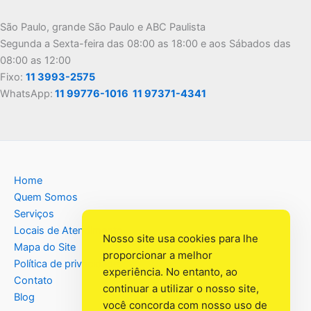
São Paulo, grande São Paulo e ABC Paulista
Segunda a Sexta-feira das 08:00 as 18:00 e aos Sábados das
08:00 as 12:00
Fixo:
11 3993-2575
WhatsApp:
11 99776-1016
11 97371-4341
Home
Quem Somos
Serviços
Locais de Atendimento
Nosso site usa cookies para lhe
Mapa do Site
proporcionar a melhor
Política de privacidade
experiência. No entanto, ao
Contato
continuar a utilizar o nosso site,
Blog
você concorda com nosso uso de