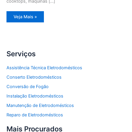
cooktops, máquinas […]
Assistência
Veja Mais »
Técnica
Geladeira
Degelo
Serviços
Assistência Técnica Eletrodomésticos
Conserto Eletrodomésticos
Conversão de Fogão
Instalação Eletrodomésticos
Manutenção de Eletrodomésticos
Reparo de Eletrodomésticos
Mais Procurados