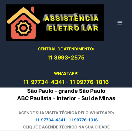
Ir
para
o
conteúdo
CENTRAL DE ATENDIMENTO:
11 3993-2575
WHASTAPP:
11 97734-4
341
-
11 99776-1016
São Paulo - grande São Paulo
ABC Paulista - Interior - Sul de Minas
AGENDE SUA VISITA TÉCNICA PELO WHATSAPP:
11 97734-4341
-
11 99776-1016
CLIQUE E AGENDE TÉCNICO NA SUA CIDADE