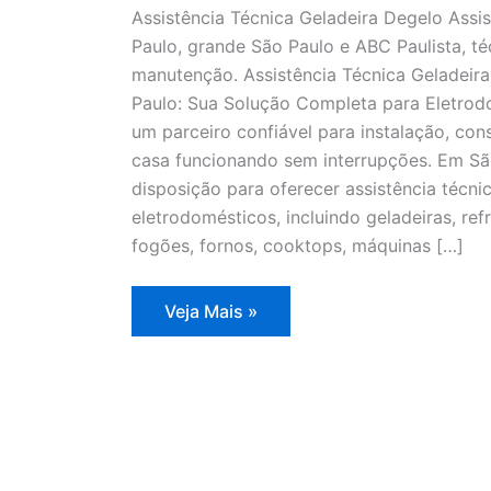
Assistência Técnica Geladeira Degelo Assi
Paulo, grande São Paulo e ABC Paulista, té
manutenção. Assistência Técnica Geladeir
Paulo: Sua Solução Completa para Eletrodo
um parceiro confiável para instalação, co
casa funcionando sem interrupções. Em Sã
disposição para oferecer assistência técn
eletrodomésticos, incluindo geladeiras, refr
fogões, fornos, cooktops, máquinas […]
Assistência
Veja Mais »
Técnica
Geladeira
Degelo