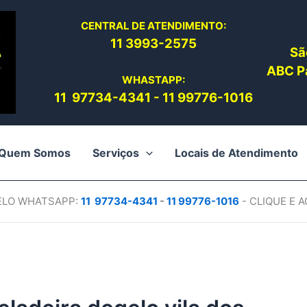
CENTRAL DE ATENDIMENTO:
11 3993-2575
Sã
ABC Pa
WHASTAPP:
11 97734-4
341
-
11 99776-1016
Quem Somos
Serviços
Locais de Atendimento
PELO WHATSAPP:
11 97734-4
341
-
11 99776-1016
- CLIQUE E 