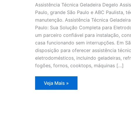
Assistência Técnica Geladeira Degelo Assi
Paulo, grande São Paulo e ABC Paulista, té
manutenção. Assistência Técnica Geladeir
Paulo: Sua Solução Completa para Eletrodo
um parceiro confiável para instalação, co
casa funcionando sem interrupções. Em Sã
disposição para oferecer assistência técn
eletrodomésticos, incluindo geladeiras, refr
fogões, fornos, cooktops, máquinas […]
Assistência
Veja Mais »
Técnica
Geladeira
Degelo