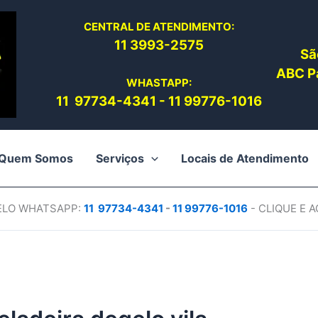
CENTRAL DE ATENDIMENTO:
11 3993-2575
Sã
ABC Pa
WHASTAPP:
11 97734-4
341
-
11 99776-1016
Quem Somos
Serviços
Locais de Atendimento
PELO WHATSAPP:
11 97734-4
341
-
11 99776-1016
- CLIQUE E 