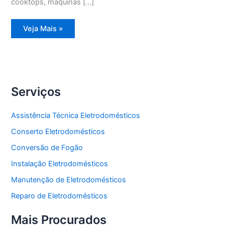
cooktops, máquinas […]
Assistência
Veja Mais »
Técnica
Geladeira
Degelo
Serviços
Assistência Técnica Eletrodomésticos
Conserto Eletrodomésticos
Conversão de Fogão
Instalação Eletrodomésticos
Manutenção de Eletrodomésticos
Reparo de Eletrodomésticos
Mais Procurados