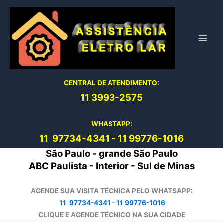
Ir
para
o
conteúdo
CENTRAL DE ATENDIMENTO:
11 3993-2575
WHASTAPP:
11 97734-4
341
-
11 99776-1016
São Paulo - grande São Paulo
ABC Paulista - Interior - Sul de Minas
AGENDE SUA VISITA TÉCNICA PELO WHATSAPP:
11 97734-4341
-
11 99776-1016
CLIQUE E AGENDE TÉCNICO NA SUA CIDADE