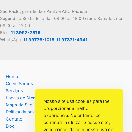
São Paulo, grande São Paulo e ABC Paulista
Segunda a Sexta-feira das 08:00 as 18:00 e aos Sábados das
08:00 as 12:00
Fixo:
11 3993-2575
WhatsApp:
11 99776-1016
11 97371-4341
Home
Quem Somos
Serviços
Locais de Atendimento
Nosso site usa cookies para lhe
Mapa do Site
proporcionar a melhor
Política de privacidade
experiência. No entanto, ao
Contato
continuar a utilizar o nosso site,
Blog
você concorda com nosso uso de