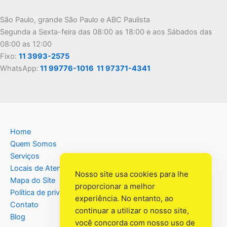
São Paulo, grande São Paulo e ABC Paulista
Segunda a Sexta-feira das 08:00 as 18:00 e aos Sábados das
08:00 as 12:00
Fixo:
11 3993-2575
WhatsApp:
11 99776-1016
11 97371-4341
Home
Quem Somos
Serviços
Locais de Atendimento
Nosso site usa cookies para lhe
Mapa do Site
proporcionar a melhor
Política de privacidade
experiência. No entanto, ao
Contato
continuar a utilizar o nosso site,
Blog
você concorda com nosso uso de