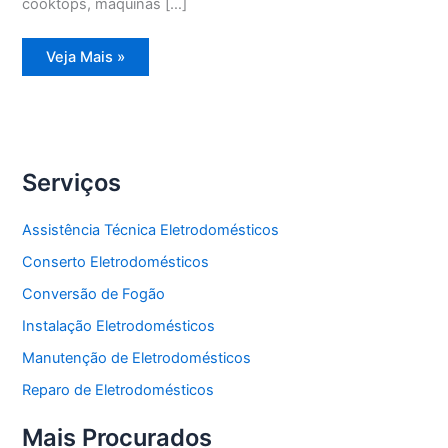
cooktops, máquinas […]
Assistência
Veja Mais »
Técnica
Geladeira
Degelo
Serviços
Assistência Técnica Eletrodomésticos
Conserto Eletrodomésticos
Conversão de Fogão
Instalação Eletrodomésticos
Manutenção de Eletrodomésticos
Reparo de Eletrodomésticos
Mais Procurados