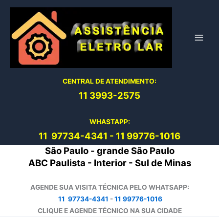
Ir
para
o
conteúdo
CENTRAL DE ATENDIMENTO:
11 3993-2575
WHASTAPP:
11 97734-4
341
-
11 99776-1016
São Paulo - grande São Paulo
ABC Paulista - Interior - Sul de Minas
AGENDE SUA VISITA TÉCNICA PELO WHATSAPP:
11 97734-4341
-
11 99776-1016
CLIQUE E AGENDE TÉCNICO NA SUA CIDADE