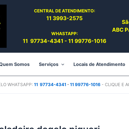
CENTRAL DE ATENDIMENTO:
11 3993-2575
Sã
ABC Pa
WHASTAPP:
11 97734-4
341
-
11 99776-1016
Quem Somos
Serviços
Locais de Atendimento
PELO WHATSAPP:
11 97734-4
341
-
11 99776-1016
- CLIQUE E 