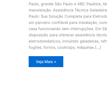
Paulo, grande São Paulo e ABC Paulista, té
manutenção. Assistência Técnica Geladeir
Paulo: Sua Solução Completa para Eletrodo
um parceiro confiável para instalação, co
casa funcionando sem interrupções. Em Sã
disposição para oferecer assistência técn
eletrodomésticos, incluindo geladeiras, refr
fogões, fornos, cooktops, máquinas […]
Assistência
Veja Mais »
Técnica
Geladeira
Degelo