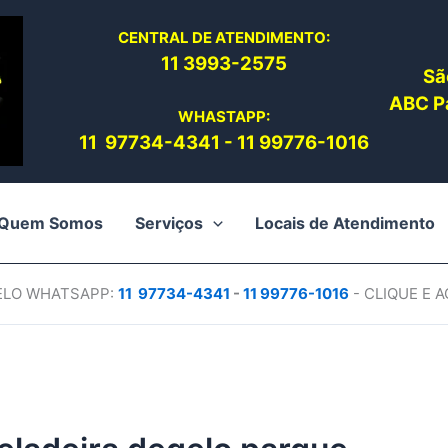
CENTRAL DE ATENDIMENTO:
11 3993-2575
Sã
ABC Pa
WHASTAPP:
11 97734-4
341
-
11 99776-1016
Quem Somos
Serviços
Locais de Atendimento
PELO WHATSAPP:
11 97734-4
341
-
11 99776-1016
- CLIQUE E 