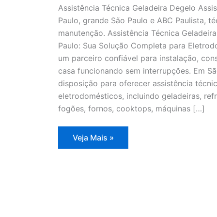
Assistência Técnica Geladeira Degelo Assi
Paulo, grande São Paulo e ABC Paulista, té
manutenção. Assistência Técnica Geladeir
Paulo: Sua Solução Completa para Eletrodo
um parceiro confiável para instalação, co
casa funcionando sem interrupções. Em Sã
disposição para oferecer assistência técn
eletrodomésticos, incluindo geladeiras, refr
fogões, fornos, cooktops, máquinas […]
Assistência
Veja Mais »
Técnica
Geladeira
Degelo