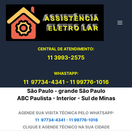
Ir
para
o
conteúdo
CENTRAL DE ATENDIMENTO:
11 3993-2575
WHASTAPP:
11 97734-4
341
-
11 99776-1016
São Paulo - grande São Paulo
ABC Paulista - Interior - Sul de Minas
AGENDE SUA VISITA TÉCNICA PELO WHATSAPP:
11 97734-4341
-
11 99776-1016
CLIQUE E AGENDE TÉCNICO NA SUA CIDADE