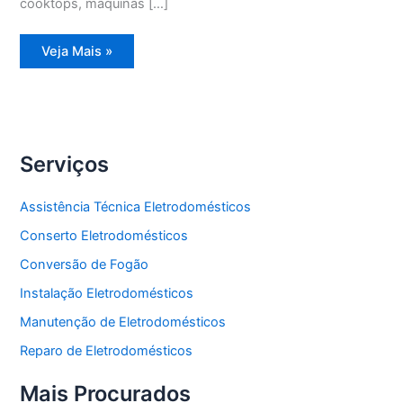
cooktops, máquinas […]
Assistência
Veja Mais »
Técnica
Geladeira
Degelo
Serviços
Assistência Técnica Eletrodomésticos
Conserto Eletrodomésticos
Conversão de Fogão
Instalação Eletrodomésticos
Manutenção de Eletrodomésticos
Reparo de Eletrodomésticos
Mais Procurados