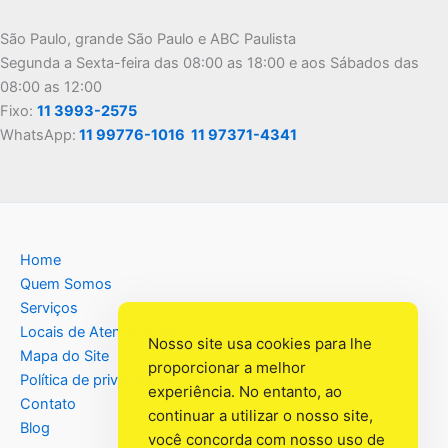
São Paulo, grande São Paulo e ABC Paulista
Segunda a Sexta-feira das 08:00 as 18:00 e aos Sábados das
08:00 as 12:00
Fixo:
11 3993-2575
WhatsApp:
11 99776-1016
11 97371-4341
Home
Quem Somos
Serviços
Locais de Atendimento
Nosso site usa cookies para lhe
Mapa do Site
proporcionar a melhor
Política de privacidade
experiência. No entanto, ao
Contato
continuar a utilizar o nosso site,
Blog
você concorda com nosso uso de