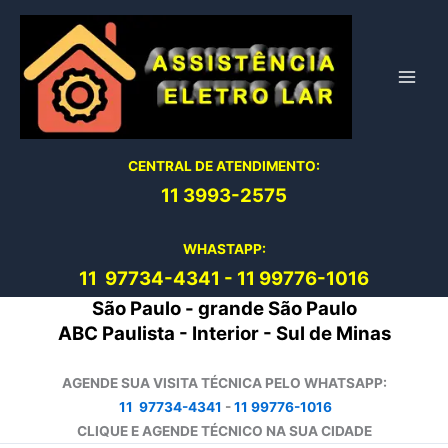
Ir
para
o
conteúdo
CENTRAL DE ATENDIMENTO:
11 3993-2575
WHASTAPP:
11 97734-4
341
-
11 99776-1016
São Paulo - grande São Paulo
ABC Paulista - Interior - Sul de Minas
AGENDE SUA VISITA TÉCNICA PELO WHATSAPP:
11 97734-4341
-
11 99776-1016
CLIQUE E AGENDE TÉCNICO NA SUA CIDADE