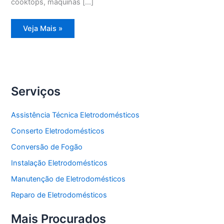
cooktops, máquinas […]
Assistência
Veja Mais »
Técnica
Geladeira
Degelo
Serviços
Assistência Técnica Eletrodomésticos
Conserto Eletrodomésticos
Conversão de Fogão
Instalação Eletrodomésticos
Manutenção de Eletrodomésticos
Reparo de Eletrodomésticos
Mais Procurados