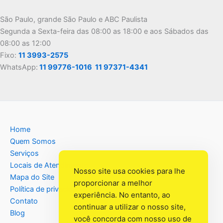
São Paulo, grande São Paulo e ABC Paulista
Segunda a Sexta-feira das 08:00 as 18:00 e aos Sábados das
08:00 as 12:00
Fixo:
11 3993-2575
WhatsApp:
11 99776-1016
11 97371-4341
Home
Quem Somos
Serviços
Locais de Atendimento
Nosso site usa cookies para lhe
Mapa do Site
proporcionar a melhor
Política de privacidade
experiência. No entanto, ao
Contato
continuar a utilizar o nosso site,
Blog
você concorda com nosso uso de