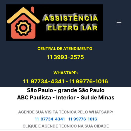
Ir
para
o
conteúdo
CENTRAL DE ATENDIMENTO:
11 3993-2575
WHASTAPP:
11 97734-4
341
-
11 99776-1016
São Paulo - grande São Paulo
ABC Paulista - Interior - Sul de Minas
AGENDE SUA VISITA TÉCNICA PELO WHATSAPP:
11 97734-4341
-
11 99776-1016
CLIQUE E AGENDE TÉCNICO NA SUA CIDADE