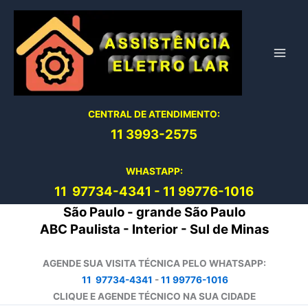
Ir
para
o
conteúdo
CENTRAL DE ATENDIMENTO:
11 3993-2575
WHASTAPP:
11 97734-4
341
-
11 99776-1016
São Paulo - grande São Paulo
ABC Paulista - Interior - Sul de Minas
AGENDE SUA VISITA TÉCNICA PELO WHATSAPP:
11 97734-4341
-
11 99776-1016
CLIQUE E AGENDE TÉCNICO NA SUA CIDADE