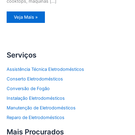
cooktops, máquinas […]
Assistência
Veja Mais »
Técnica
Geladeira
Degelo
Serviços
Assistência Técnica Eletrodomésticos
Conserto Eletrodomésticos
Conversão de Fogão
Instalação Eletrodomésticos
Manutenção de Eletrodomésticos
Reparo de Eletrodomésticos
Mais Procurados