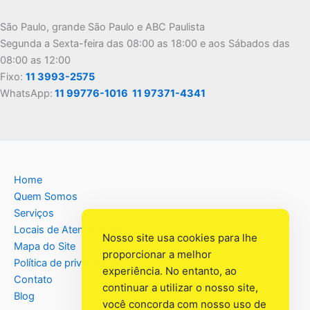
São Paulo, grande São Paulo e ABC Paulista
Segunda a Sexta-feira das 08:00 as 18:00 e aos Sábados das
08:00 as 12:00
Fixo:
11 3993-2575
WhatsApp:
11 99776-1016
11 97371-4341
Home
Quem Somos
Serviços
Locais de Atendimento
Nosso site usa cookies para lhe
Mapa do Site
proporcionar a melhor
Política de privacidade
experiência. No entanto, ao
Contato
continuar a utilizar o nosso site,
Blog
você concorda com nosso uso de