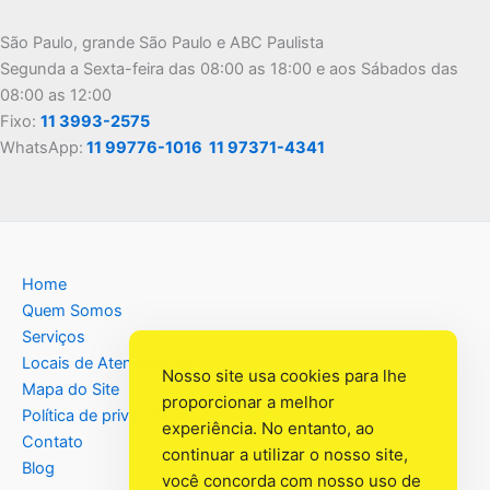
São Paulo, grande São Paulo e ABC Paulista
Segunda a Sexta-feira das 08:00 as 18:00 e aos Sábados das
08:00 as 12:00
Fixo:
11 3993-2575
WhatsApp:
11 99776-1016
11 97371-4341
Home
Quem Somos
Serviços
Locais de Atendimento
Nosso site usa cookies para lhe
Mapa do Site
proporcionar a melhor
Política de privacidade
experiência. No entanto, ao
Contato
continuar a utilizar o nosso site,
Blog
você concorda com nosso uso de