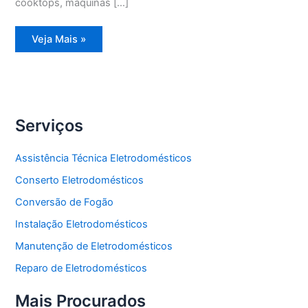
cooktops, máquinas […]
Assistência
Veja Mais »
Técnica
Geladeira
Degelo
Serviços
Assistência Técnica Eletrodomésticos
Conserto Eletrodomésticos
Conversão de Fogão
Instalação Eletrodomésticos
Manutenção de Eletrodomésticos
Reparo de Eletrodomésticos
Mais Procurados