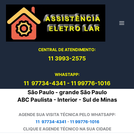
Ir
para
o
conteúdo
CENTRAL DE ATENDIMENTO:
11 3993-2575
WHASTAPP:
11 97734-4
341
-
11 99776-1016
São Paulo - grande São Paulo
ABC Paulista - Interior - Sul de Minas
AGENDE SUA VISITA TÉCNICA PELO WHATSAPP:
11 97734-4341
-
11 99776-1016
CLIQUE E AGENDE TÉCNICO NA SUA CIDADE