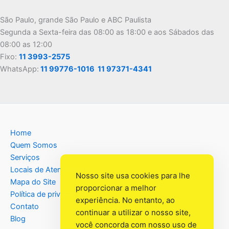
São Paulo, grande São Paulo e ABC Paulista
Segunda a Sexta-feira das 08:00 as 18:00 e aos Sábados das
08:00 as 12:00
Fixo:
11 3993-2575
WhatsApp:
11 99776-1016
11 97371-4341
Home
Quem Somos
Serviços
Locais de Atendimento
Nosso site usa cookies para lhe
Mapa do Site
proporcionar a melhor
Política de privacidade
experiência. No entanto, ao
Contato
continuar a utilizar o nosso site,
Blog
você concorda com nosso uso de