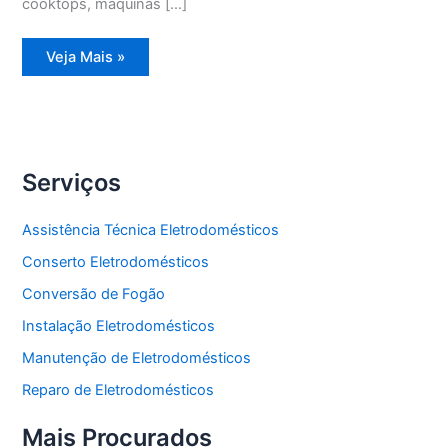
cooktops, máquinas […]
Assistência
Veja Mais »
Técnica
Geladeira
Degelo
Serviços
Assistência Técnica Eletrodomésticos
Conserto Eletrodomésticos
Conversão de Fogão
Instalação Eletrodomésticos
Manutenção de Eletrodomésticos
Reparo de Eletrodomésticos
Mais Procurados