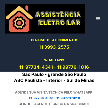
Ir
para
o
conteúdo
CENTRAL DE ATENDIMENTO:
11 3993-2575
WHASTAPP:
11 97734-4
341
-
11 99776-1016
São Paulo - grande São Paulo
ABC Paulista - Interior - Sul de Minas
AGENDE SUA VISITA TÉCNICA PELO WHATSAPP:
11 97734-4341
-
11 99776-1016
CLIQUE E AGENDE TÉCNICO NA SUA CIDADE